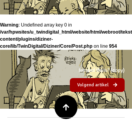
Warning
: Undefined array key 0 in
/var/hpwsites/u_twindigital_html/website/html/webroot/tek
content/plugins/diziner-
core/lib/TwinDigital/Diziner/Core/Post.php
on line
954
Iemand thuis? (copy)
Volgend artikel