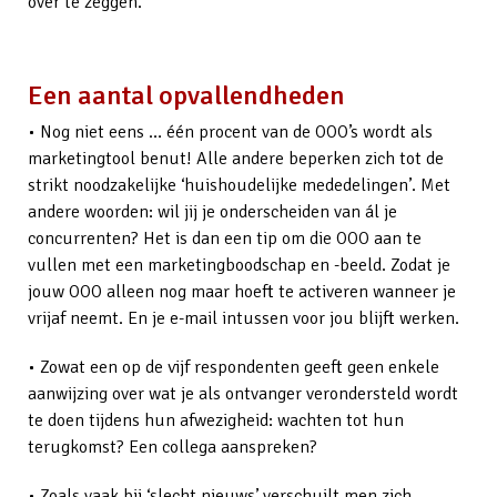
over te zeggen.
Een aantal opvallendheden
• Nog niet eens … één procent van de OOO’s wordt als
marketingtool benut! Alle andere beperken zich tot de
strikt noodzakelijke ‘huishoudelijke mededelingen’. Met
andere woorden: wil jij je onderscheiden van ál je
concurrenten? Het is dan een tip om die OOO aan te
vullen met een marketingboodschap en -beeld. Zodat je
jouw OOO alleen nog maar hoeft te activeren wanneer je
vrijaf neemt. En je e-mail intussen voor jou blijft werken.
• Zowat een op de vijf respondenten geeft geen enkele
aanwijzing over wat je als ontvanger verondersteld wordt
te doen tijdens hun afwezigheid: wachten tot hun
terugkomst? Een collega aanspreken?
• Zoals vaak bij ‘slecht nieuws’ verschuilt men zich