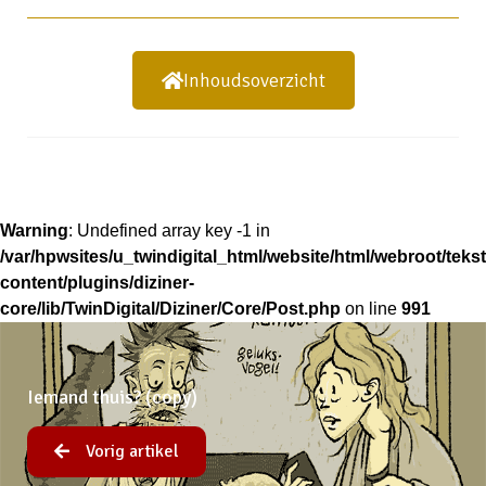
Inhoudsoverzicht
Warning
: Undefined array key -1 in
/var/hpwsites/u_twindigital_html/website/html/webroot/tek
content/plugins/diziner-
core/lib/TwinDigital/Diziner/Core/Post.php
on line
991
Iemand thuis? (copy)
Vorig artikel