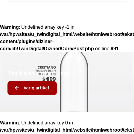
Warning
: Undefined array key -1 in
/var/hpwsites/u_twindigital_html/website/html/webroot/tek
content/plugins/diziner-
core/lib/TwinDigital/Diziner/Core/Post.php
on line
991
Mag ik even inhaken? (copy)
Vorig artikel
Warning
: Undefined array key 0 in
/var/hpwsites/u_twindigital_html/website/html/webroot/tek