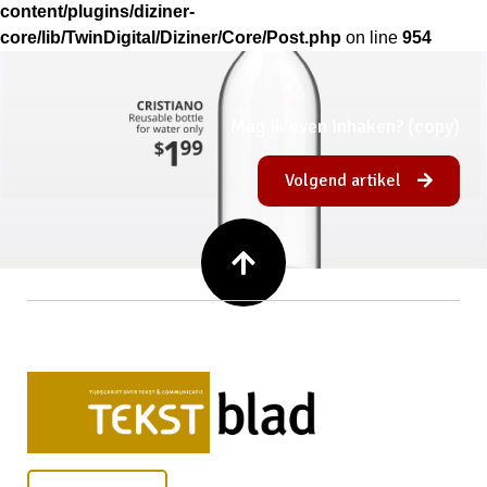
content/plugins/diziner-
core/lib/TwinDigital/Diziner/Core/Post.php
on line
954
Mag ik even inhaken? (copy)
Volgend artikel