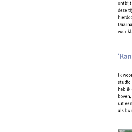
ontbij
deze ti
hierdo
Daarna 
voor kl
‘Kan
Ik woo
studio 
heb ik
boven,
uit een
als bur