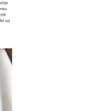
eltje
emen.
ërfd
fel vol