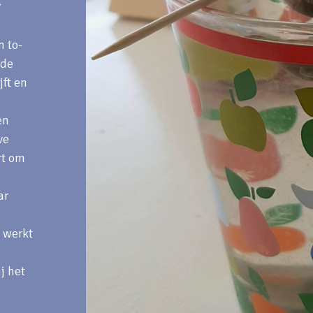
n to-
lde
jft en
en
ve
rt om
ar
a werkt
j het