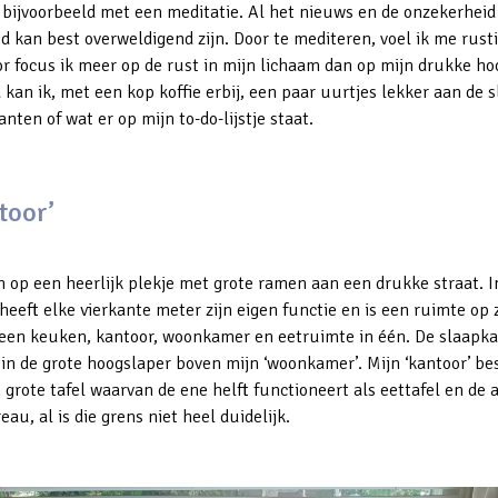
t bijvoorbeeld met een meditatie. Al het nieuws en de onzekerheid
jd kan best overweldigend zijn. Door te mediteren, voel ik me rust
or focus ik meer op de rust in mijn lichaam dan op mijn drukke ho
kan ik, met een kop koffie erbij, een paar uurtjes lekker aan de s
anten of wat er op mijn to-do-lijstje staat.
toor’
n op een heerlijk plekje met grote ramen aan een drukke straat. I
heeft elke vierkante meter zijn eigen functie en is een ruimte op z
 een keuken, kantoor, woonkamer en eetruimte in één. De slaapka
 in de grote hoogslaper boven mijn ‘woonkamer’. Mijn ‘kantoor’ be
 grote tafel waarvan de ene helft functioneert als eettafel en de 
eau, al is die grens niet heel duidelijk.