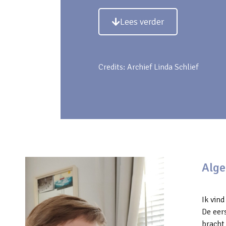
Lees verder
Credits: Archief Linda Schlief
Alg
Ik vind
De eer
bracht 