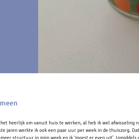
emeen
 het heerlijk om vanuit huis te werken, al heb ik wel afwisseling n
ste jaren werkte ik ook een paar uur per week in de thuiszorg. Da
meer structuur in mijn week en ik ‘moest er even uit’. Inmiddels 