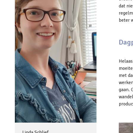
dat nie
regelm
beter w
Dag
Helaas
moeite
met da
werken
gaan. G
wandel
product
Linda Schlief