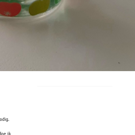
odig.
t
doe ik