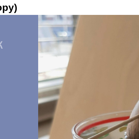
opy)
K
k