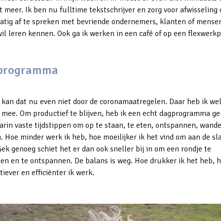
t meer. Ik ben nu fulltime tekstschrijver en zorg voor afwisseling 
atig af te spreken met bevriende ondernemers, klanten of mensen
il leren kennen. Ook ga ik werken in een café of op een flexwerkp
programma
 kan dat nu even niet door de coronamaatregelen. Daar heb ik we
 mee. Om productief te blijven, heb ik een echt dagprogramma g
arin vaste tijdstippen om op te staan, te eten, ontspannen, wand
. Hoe minder werk ik heb, hoe moeilijker ik het vind om aan de sl
ek genoeg schiet het er dan ook sneller bij in om een rondje te
en en te ontspannen. De balans is weg. Hoe drukker ik het heb, 
iever en efficiënter ik werk.