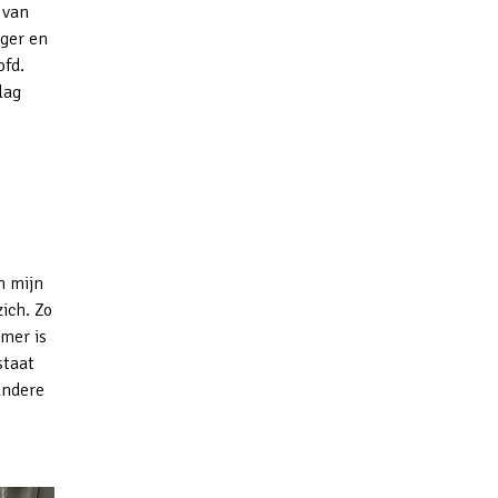
 van
iger en
ofd.
lag
n mijn
ich. Zo
mer is
staat
andere