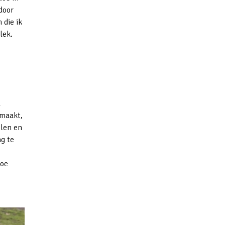
door
 die ik
lek.
l
emaakt,
elen en
ag te
hoe