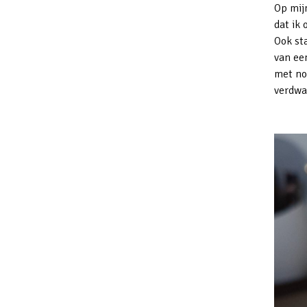
Op mij
dat ik 
Ook st
van een
met not
verdwa