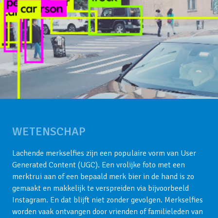
WETENSCHAP
Lachende merkselfies zijn een populaire vorm van User
Generated Content (UGC). Een vrolijke foto met een
merktrui aan of een bepaald merk bier in de hand is zo
gemaakt en makkelijk te verspreiden via bijvoorbeeld
Instagram. En dat blijft niet zonder gevolgen. Merkselfies
worden vaak ontvangen door vrienden of familieleden van