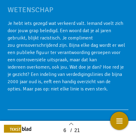
WETENSCHAP
Je hebt iets gezegd wat verkeerd valt.
Iemand voelt zich
door jouw grap bele
digd. Een woord dat je al jaren
gebruikt,
blijkt racistisch. Je compliment
zou
grensoverschrijdend zijn. Bijna elke dag
wordt er wel
een publieke figuur ter ver
antwoording geroepen voor
een contro
versiële uitspraak, maar dat kan
iedereen
overkomen, ook jou. Wat doe je dan? Hoe
red je
je gezicht? Een indeling van verde
digingslinies die bijna
2000 jaar oud is,
eeft een handig overzicht van de
opties.
Maar pas op: niet elke linie is even sterk.
RONNY BOOGAART
6
/
21
Back to index