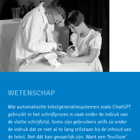
WETENSCHAP
Wie automatische tekstgeneratiesystemen zoals ChatGPT
gebruikt in het schrijfproces is vaak onder de indruk van
de vlotte schrijfstijl. Soms zijn gebruikers zelfs zo onder
de indruk dat ze niet al te lang stilstaan bij de inhoud van
de tekst. Net dát kan gevaarlijk zijn. Want een ‘foutloze’