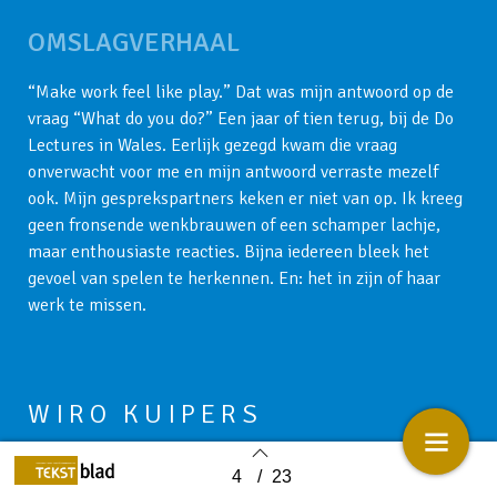
OMSLAGVERHAAL
“Make work feel like play.” Dat was mijn antwoord op de
vraag “What do you do?” Een jaar of tien terug, bij de Do
Lectures in Wales. Eerlijk gezegd kwam die vraag
onverwacht voor me en mijn antwoord verraste mezelf
ook. Mijn gesprekspartners keken er niet van op. Ik kreeg
geen fronsende wenkbrauwen of een schamper lachje,
maar enthousiaste reacties. Bijna iedereen bleek het
gevoel van spelen te herkennen. En: het in zijn of haar
werk te missen.
WIRO KUIPERS
ontwerpt en begeleidt speelse werkvormen. Zijn eigen
4
/
23
Back to index