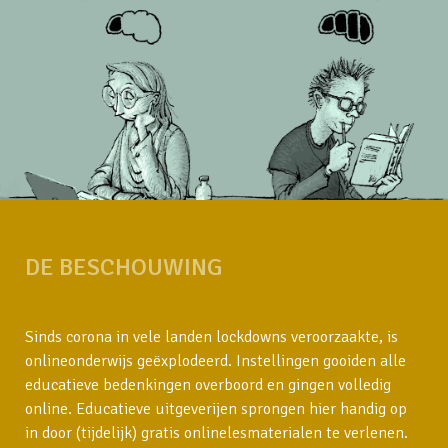
DE BESCHOUWING
Sinds corona in vele landen lockdowns veroorzaakte, is
onlineonderwijs geëxplodeerd. Instellingen gooiden alle
educatieve bedenkingen overboord en gingen volledig
online. Educatieve uitgeverijen sprongen hier handig op
in door (tijdelijk) gratis onlinelesmaterialen te verlenen.