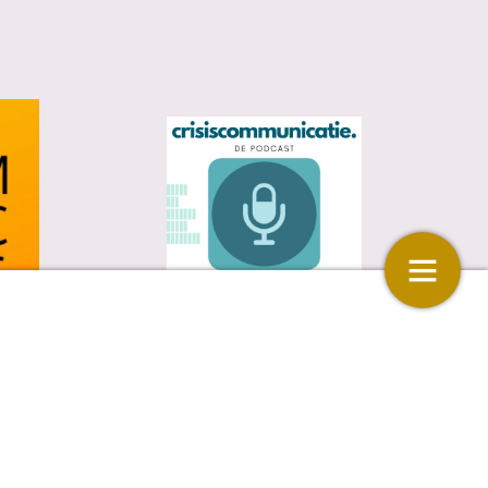
iggeler
Colofon
14