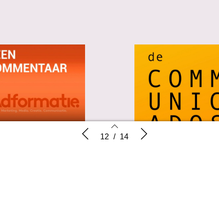
Podcasts
Taal van T
12
/
14
12
13