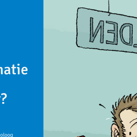
matie
r?
toloog