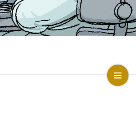
Gesprek met de wetenschapper
an
6