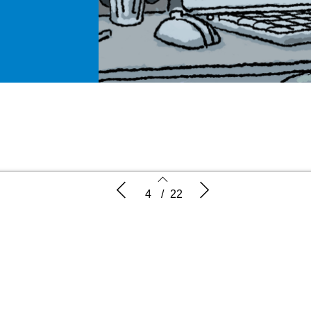
Hoe maak je patiëntinformatie beter
Column
4
/
22
en begrijpelijker?
us u heeft last v
w
4
5