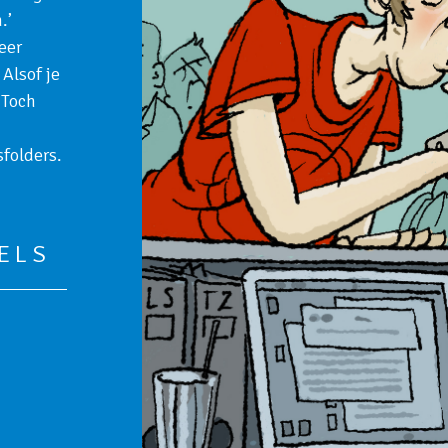
.’
eer
Alsof je
 Toch
sfolders.
ELS