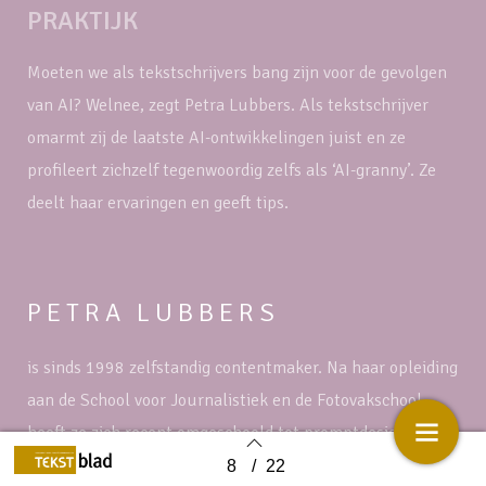
PRAKTIJK
Moeten we als tekstschrijvers bang zijn voor de gevolgen
van AI? Welnee, zegt Petra Lubbers. Als tekstschrijver
omarmt zij de laatste AI-ontwikkelingen juist en ze
profileert zichzelf tegenwoordig zelfs als ‘AI-granny’. Ze
deelt haar ervaringen en geeft tips.
PETRA LUBBERS
is sinds 1998 zelfstandig contentmaker. Na haar opleiding
aan de School voor Journalistiek en de Fotovakschool
heeft ze zich recent omgeschoold tot promptdesigner voor
het maken van content.
8
/
22
Back to index