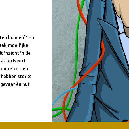
ten houden’? En
aak moeilijke
t inzicht in de
rakteriseert
 en retorisch
en hebben sterke
 gevaar én nut