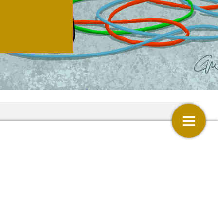
Tussen redders, boze burge
probleemoplossers
kens? In mijn map ‘ongewenste email’ bijvoorbeeld
uwsbrieven schreeuwerig over – Gefeliciteerd! U
4