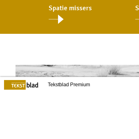
Spatie missers
S
Voorpagina
Tekstblad Premium
Back to index
1