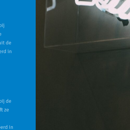
bij
e
uit de
erd in
bij de
ft ze
erd in