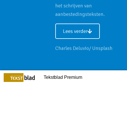
het schrijven van
aanbestedingsteksten.
Lees verder
Charles Deluvio/ Unsplash
goodiebag
Een dag op mijn werkplek
Tekstblad Premium
14