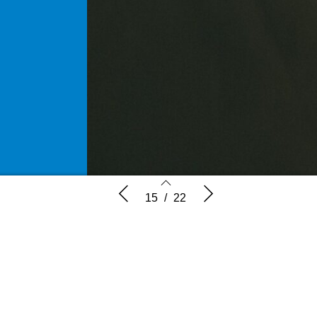
Acquisitie
Paratekst
15
/
22
15
16