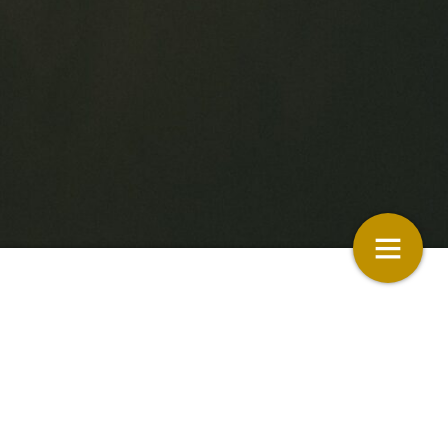
en streamers
Creatieve collectie
17