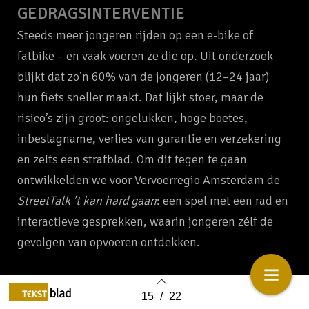
GEDRAGSINTERVENTIE
Steeds meer jongeren rijden op een e-bike of
fatbike – en vaak voeren ze die op. Uit onderzoek
blijkt dat zo’n 60% van de jongeren (12–24 jaar)
hun fiets sneller maakt. Dat lijkt stoer, maar de
risico’s zijn groot: ongelukken, hoge boetes,
inbeslagname, verlies van garantie en verzekering
en zelfs een strafblad. Om dit tegen te gaan
ontwikkelden we voor Vervoerregio Amsterdam de
StreetTalk ’t kan hard gaan
: een spel met een rad en
interactieve gesprekken, waarin jongeren zélf de
gevolgen van opvoeren ontdekken.
SIMONE KROUWER EN
15
/
22
Back to index