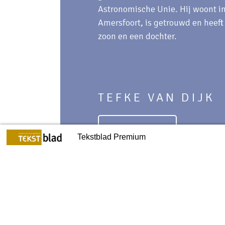
Astronomische Unie. Hij woont i
Amersfoort, is getrouwd en heeft
zoon en een dochter.
TEFKE VAN DIJK
Lees verder
rijven voor Google (4)
Merry tekstmas & happy wo
Tekstblad Premium
Eigen foto’s van Govert Schilling, Es
Berk.
9