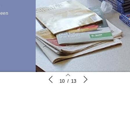
n
 een
rd year!
Een dag op mijn werkplek
Boeken
10
/
13
ther van
10
11