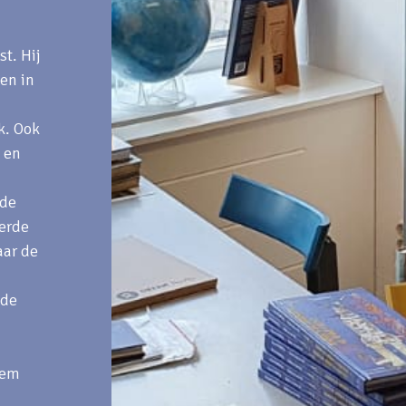
t. Hij
ten in
k. Ook
 en
 de
eerde
aar de
nde
hem