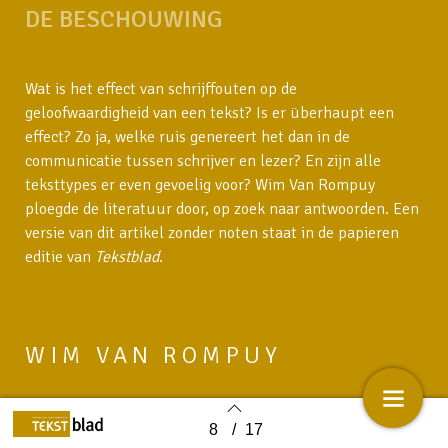
DE BESCHOUWING
Wat is het effect van schrijffouten op de
geloofwaardigheid van een tekst? Is er überhaupt een
effect? Zo ja, welke ruis genereert het dan in de
communicatie tussen schrijver en lezer? En zijn alle
teksttypes er even gevoelig voor? Wim Van Rompuy
ploegde de literatuur door, op zoek naar antwoorden. Een
versie van dit artikel zonder noten staat in de papieren
editie van
Tekstblad
.
WIM VAN ROMPUY
is copywriter en bedrijfsleider van het Belgische
8
/
17
Back to index
tekstbureau Schrijf.be copy & content.