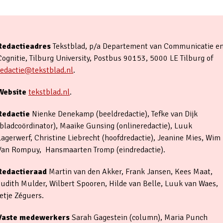
Redactieadres
Tekstblad, p/a Departement van Communicatie e
Cognitie, Tilburg University, Postbus 90153, 5000 LE Tilburg of
redactie@tekstblad.nl
.
Website
tekstblad.nl
.
Redactie
Nienke Denekamp (beeldredactie), Tefke van Dijk
(bladcoördinator), Maaike Gunsing (onlineredactie), Luuk
Lagerwerf, Christine Liebrecht (hoofdredactie), Jeanine Mies, Wim
Van Rompuy, Hansmaarten Tromp (eindredactie).
Redactieraad
Martin van den Akker, Frank Jansen, Kees Maat,
Judith Mulder, Wilbert Spooren, Hilde van Belle, Luuk van Waes,
Ietje Zéguers.
Vaste medewerkers
Sarah Gagestein (column), Maria Punch