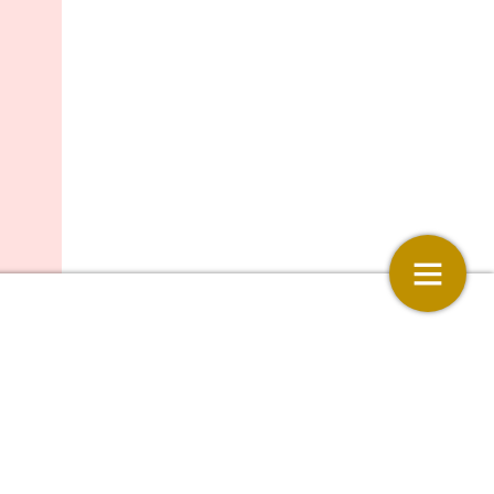
Colofon
.
m
13