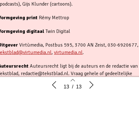
(podcasts), Gijs Klunder (cartoons).
Vormgeving print
Rémy Mettrop
Vormgeving digitaal
Twin Digital
Uitgever
Virtùmedia, Postbus 595, 3700 AN Zeist, 030-6920677,
tekstblad@virtumedia.nl
,
virtumedia.nl
.
Auteursrecht
Auteursrecht ligt bij de auteurs en de redactie van
Tekstblad, redactie@tekstblad.nl. Vraag gehele of gedeeltelijke
overname van artikelen uit Tekstblad aan bij de redactie.
Punchline #2
Boeken
13
/
13
Abonnementen
Tekstblad verschijnt 6x per jaar.
Prijs jaarabonnement Nederland: € 54,- (bij automatische incasso)
Collectieve abonnementen (Tekstnet): € 39,50 via lidmaatschap.
Studenten: € 29,95. Losse nummers: € 11,-.
Aan een jaarabonnement buiten Nederland & België zijn, naast de
kosten voor het abonnement, ook verzendkosten verbonden. Nee
11
12