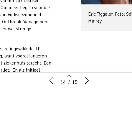
variant zo drastisch
 Om meer begrip voor die
Eric Tiggeler. Foto: S
van Volksgezondheid
Mairey
 het Outbreak Management
nieuwe, strenge
t zo ingewikkeld. Hij
g, want vooral jongeren
t ziekenhuis terecht. Een
iet: ‘En als initieel
an kunt u zich
Een dag op mijn werkplek
Taal van Tiggele
14
/
15
 hele lage
at de patiënten jong
 eerste
13
14