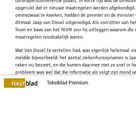
coronapersconferentie plaats. In korte tijd was de omikron
opgerukt dat er nieuwe maatregelen werden afgekondigd.
ommezwaai te kweken, hadden de premier en de minister 
ditmaal Jaap van Dissel uitgenodigd. Als voorzitter van
Team en baas van het RIVM zou hij uitleggen waarom die 
maatregelen noodzakelijk waren.
Wat Van Dissel te vertellen had, was eigenlijk helemaal nie
meldde bijvoorbeeld: het aantal ziekenhuisopnames is laa
raken nu besmet, en die komen daarmee niet zo snel in he
probleem was wel dat die informatie als volgt zijn mond verl
meer jongeren dan ouderen die omikronvariant oplopen, d
Voicebots en tekstbots in een
Tekstblad Premium
voorstellen dat de getallen hoog zijn, maar dat je eigenlijk
politieke context
ziekenhuisopnames krijgt, domweg omdat dat reflecteert d
zijn.’
Om begrip te kunnen kweken, is een
vereiste: begrepen worden.
12