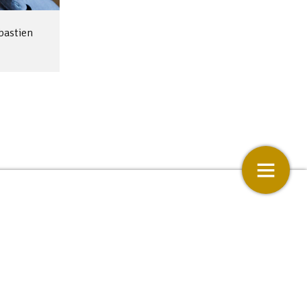
ébastien
r
Colofon
15