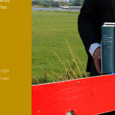
lands.
 Ton
s zijn
r van