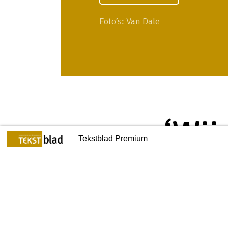
Foto’s: Van Dale
‘Wij
rd, brand en andere prikkels
Stimulerend rapporteren
Tekstblad Premium
oord
Ton den
7