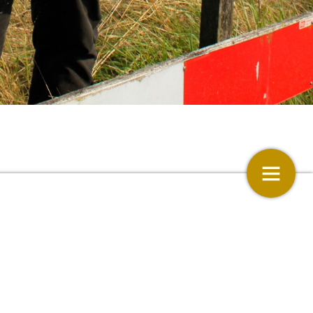
, we
eatieve communicatie
‘Pingpongen met zinnetjes’
’
 van ‘de
10