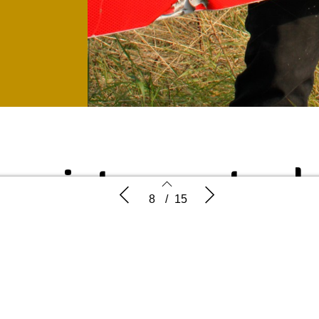
 registreren taal
‘Wij registreren taal, we oordelen er
G’woon cr
8
/
15
niet over’
elen er niet over
 Boon over de jubileumeditie
8
9