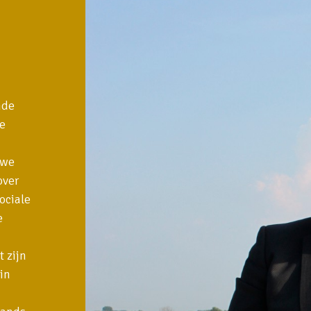
nde
ze
uwe
over
ociale
e
 zijn
in