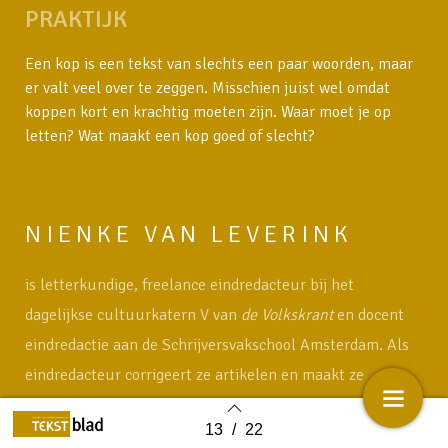
PRAKTIJK
Een kop is een tekst van slechts een paar woorden, maar
er valt veel over te zeggen. Misschien juist wel omdat
koppen kort en krachtig moeten zijn. Waar moet je op
letten? Wat maakt een kop goed of slecht?
NIENKE VAN LEVERINK
is letterkundige, freelance eindredacteur bij het
dagelijkse cultuurkatern V van
de Volkskrant
en docent
eindredactie aan de Schrijversvakschool Amsterdam. Als
eindredacteur corrigeert ze artikelen en maakt ze
passende ‘parateksten’ bij de ‘broodteksten’ van
13
/
22
journalisten en redacteuren, zoals (foto)bijschriften,
Back to index