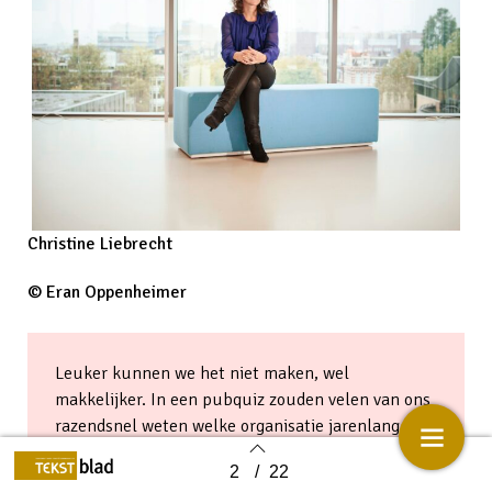
Christine Liebrecht
© Eran Oppenheimer
Leuker kunnen we het niet maken, wel
makkelijker. In een pubquiz zouden velen van ons
razendsnel weten welke organisatie jarenlang
deze slogan voerde. Inmiddels is de slogan via de
2
/
22
Back to index
achterdeur verdwenen; zo gemakkelijk ervaren we