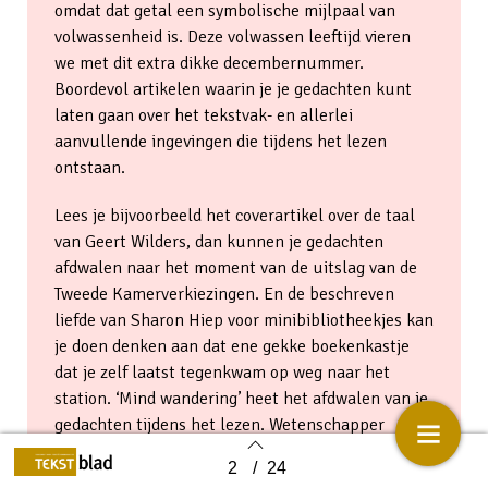
omdat dat getal een symbolische mijlpaal van
volwassenheid is. Deze volwassen leeftijd vieren
we met dit extra dikke decembernummer.
Boordevol artikelen waarin je je gedachten kunt
laten gaan over het tekstvak- en allerlei
aanvullende ingevingen die tijdens het lezen
ontstaan.
Lees je bijvoorbeeld het coverartikel over de taal
van Geert Wilders, dan kunnen je gedachten
afdwalen naar het moment van de uitslag van de
Tweede Kamerverkiezingen. En de beschreven
liefde van Sharon Hiep voor minibibliotheekjes kan
je doen denken aan dat ene gekke boekenkastje
dat je zelf laatst tegenkwam op weg naar het
station. ‘Mind wandering’ heet het afdwalen van je
gedachten tijdens het lezen. Wetenschapper
Myrthe Faber vertelt in dit nummer waarom onze
2
/
24
Back to index
gedachten graag dwalen en hoe je als