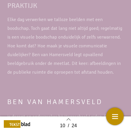
PRAKTIJK
Elke dag verwerken we talloze beelden met een
boodschap. Toch gaat dat lang niet altijd goed; regelmatig
is een visuele boodschap onduidelijk of zelfs verwarrend.
Hoe komt dat? Hoe maak je visuele communicatie
duidelijker? Ben van Hamersveld legt opvallend
beeldgebruik onder de meetlat. Dit keer: afbeeldingen in
de publieke ruimte die oproepen tot afstand houden.
BEN VAN HAMERSVELD
is docent en onderzoeker bij Hogeschool Leiden, freelance
gedragsen beeldexpert en spreker. Hij publiceert hierover
10
/
24
Back to index