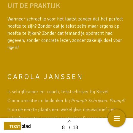
UIT DE PRAKTIJK
Wanneer schreef je voor het laatst zonder dat het perfect
hoefde te zijn? Zonder dat je tekst zelfs maar ergens op
hoefde te lijken? Zonder dat iemand je opdracht had
gegeven, zonder concrete lezer, zonder zakelijk doel voor
ogen?
CAROLA JANSSEN
is schrijftrainer en -coach, tekstschrijver bij Kiezel
Communicatie en bedenker bij
Prompt! Schrijven. Prompt!
is op de eerste plaats een wekelijkse nieuwsbrief met
schrijfinspiratie speciaal voor taalprofessionals. Meer
informatie op
prompt-schrijven.nl
.
8
/
18
Back to index