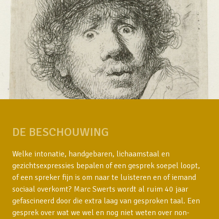
DE BESCHOUWING
Welke intonatie, handgebaren, lichaamstaal en
gezichtsexpressies bepalen of een gesprek soepel loopt,
of een spreker fijn is om naar te luisteren en of iemand
sociaal overkomt? Marc Swerts wordt al ruim 40 jaar
gefascineerd door die extra laag van gesproken taal. Een
gesprek over wat we wel en nog niet weten over non-