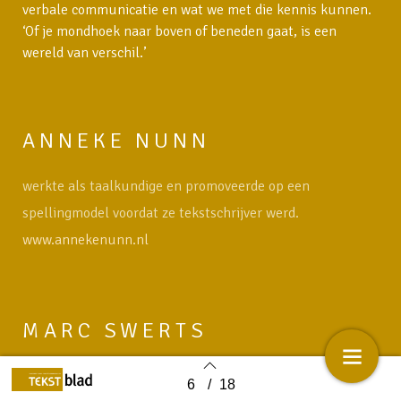
verbale communicatie en wat we met die kennis kunnen.
‘Of je mondhoek naar boven of beneden gaat, is een
wereld van verschil.’
ANNEKE NUNN
werkte als taalkundige en promoveerde op een
spellingmodel voordat ze tekstschrijver werd.
www.annekenunn.nl
MARC SWERTS
Marc Swerts studeerde Germaanse filologie in Antwerpen
6
/
18
Back to index